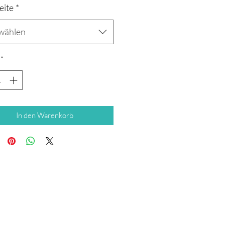
eite
*
wählen
*
In den Warenkorb