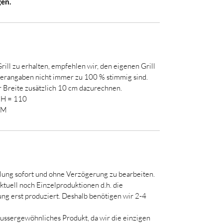
gen.
ill zu erhalten, empfehlen wir, den eigenen Grill
llerangaben nicht immer zu 100 % stimmig sind.
er Breite zusätzlich 10 cm dazurechnen.
x H = 110
/M
llung sofort und ohne Verzögerung zu bearbeiten.
tuell noch Einzelproduktionen d.h. die
ng erst produziert. Deshalb benötigen wir 2-4
aussergewöhnliches Produkt, da wir die einzigen