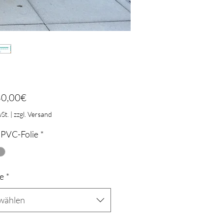
Sale-
0,00€
Preis
St.
|
zzgl. Versand
 PVC-Folie
*
e
*
wählen