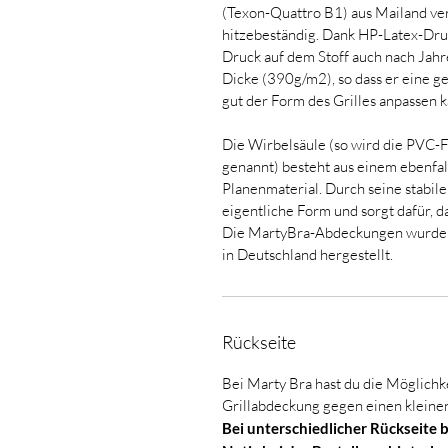
(Texon-Quattro B1) aus Mailand ver
hitzebeständig. Dank HP-Latex-Druc
Druck auf dem Stoff auch nach Jahre
Dicke (390g/m2), so dass er eine ge
gut der Form des Grilles anpassen k
Die Wirbelsäule (so wird die PVC-Fo
genannt) besteht aus einem ebenfal
Planenmaterial. Durch seine stabil
eigentliche Form und sorgt dafür, da
Die MartyBra-Abdeckungen wurden 
in Deutschland hergestellt.
Rückseite
Bei Marty Bra hast du die Möglichke
Grillabdeckung gegen einen kleinen
Bei unterschiedlicher Rückseite